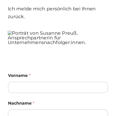
Ich melde mich persönlich bei Ihnen
zurück.
D
Vorname
*
S
G
V
O
-
E
Nachname
*
i
n
v