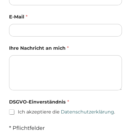
e
r
s
E-Mail
*
t
ä
n
d
n
Ihre Nachricht an mich
*
i
s
a
n
N
a
c
h
r
i
DSGVO-Einverständnis
*
c
h
Ich akzeptiere die
Datenschutzerklärung
.
t
* Pflichtfelder